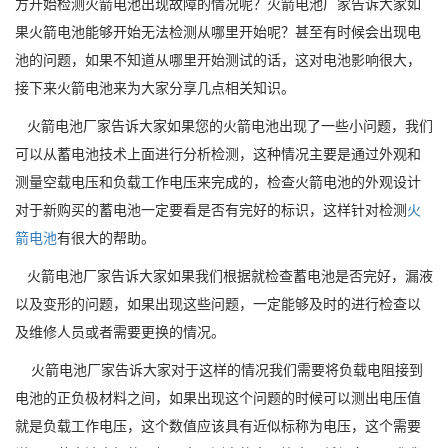
方开始检测
火箭
电池出现故障的情况呢？
火箭
电池厂家告诉大家如
果
火箭
电池能够开始无法检测从哪里开始呢？甚至有时候会出现电
池的问题，如果不知道从哪里开始测试的话，这对电池影响很大，
接下来
火箭
电池来为大家分享几点相关知识。
火箭
电池厂家告诉大家如果您的
火箭
电池出现了一些小问题，我们
可以从蓄电池技术上面进行分析检测，这种情况主要是通过外观和
测量空载电压和负载工作电压来完成的，检查
火箭
电池的外观设计
对于新购买的蓄电池一定要看是否有完好的标识，这样针对检测
火
箭
电池
有很大的帮助。
火箭
电池厂家告诉大家如果我们根据就检查蓄电池是否完好，漏液
以及变形的问题，如果出现这些问题，一定能够及时的进行检查以
及维修人员或者需要更换的情况。
火箭
电池厂家告诉大家对于这样的情况我们需要将负载电阻接到
电池的正负极材料之间，如果出现这个问题的时候可以测出电压值
就是负载工作电压，这个数值应该具有近似标称为电压，这个需要