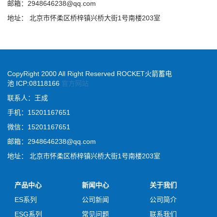
邮箱：
2948646238@qq.com
地址： 北京市怀柔区桥梓镇兴桥大街1号南楼203室
CopyRight 2000 All Right Reserved ROCKET火箭蓄电
池 ICP:08118166
官方网站
联系人：王成
手机：15201167651
微信：15201167651
邮箱：
2948646238@qq.com
地址： 北京市怀柔区桥梓镇兴桥大街1号南楼203室
产品中心
新闻中心
关于我们
ES系列
公司新闻
公司简介
ESG系列
常见问题
联系我们