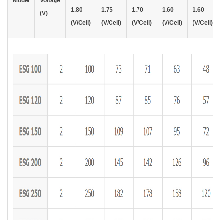
Model
Voltage
1.80
1.75
1.70
1.60
1.60
(V)
(V/Cell)
(V/Cell)
(V/Cell)
(V/Cell)
(V/Cell)